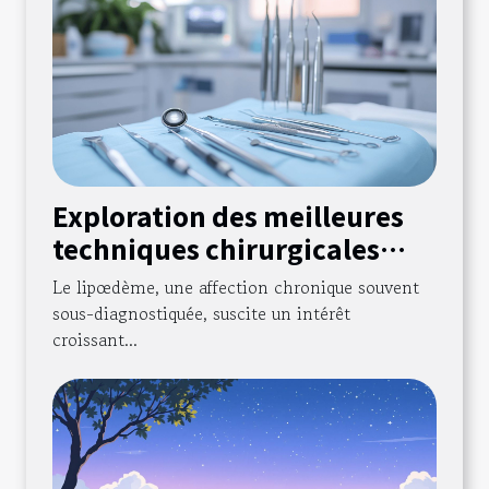
Exploration des meilleures
techniques chirurgicales
pour le traitement du
Le lipœdème, une affection chronique souvent
lipœdème
sous-diagnostiquée, suscite un intérêt
croissant...