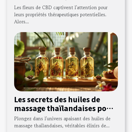
pour la santé
Les fleurs de CBD captivent l'attention pour
leurs propriétés thérapeutiques potentielles.
Alors...
Les secrets des huiles de
massage thaïlandaises pour
la détente
Plongez dans l'univers apaisant des huiles de
massage thaïlandaises, véritables élixirs de...