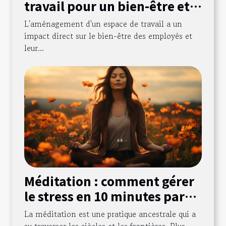
travail pour un bien-être et
une productivité accrue
L'aménagement d'un espace de travail a un
impact direct sur le bien-être des employés et
leur...
Méditation : comment gérer
le stress en 10 minutes par
jour
La méditation est une pratique ancestrale qui a
su traverser les siècles et les frontières. Plus...