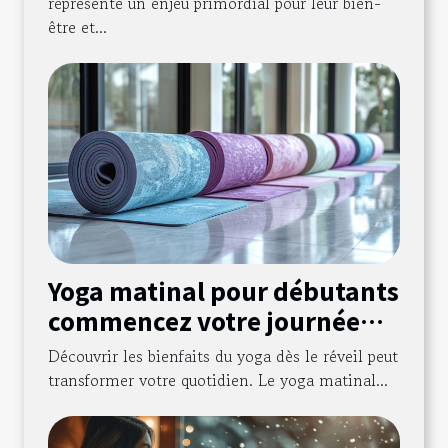
représente un enjeu primordial pour leur bien-
être et...
Yoga matinal pour débutants
commencez votre journée
avec énergie et sérénité
Découvrir les bienfaits du yoga dès le réveil peut
transformer votre quotidien. Le yoga matinal...