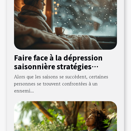
Faire face à la dépression
saisonnière stratégies
pratiques pour améliorer
Alors que les saisons se succèdent, certaines
son bien-être
personnes se trouvent confrontées à un
ennemi...