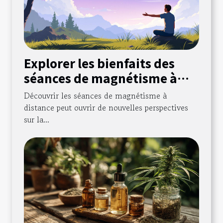
Explorer les bienfaits des
séances de magnétisme à
distance pour le bien-être
Découvrir les séances de magnétisme à
mental
distance peut ouvrir de nouvelles perspectives
sur la...